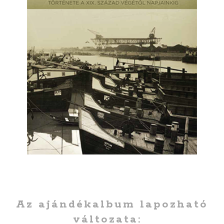
Az ajándékalbum lapozható
változata: