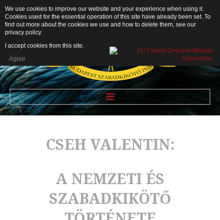
We use cookies to improve our website and your experience when using it.
Cookies used for the essential operation of this site have already been set. To
find out more about the cookies we use and how to delete them, see our
privacy policy
.
I accept cookies from this site.
Agree
ALBUM
GALÉRIA
CSEH VALENTIN:
A NEMZETI ÉS
SZABADKIKÖTŐ
TÖRTÉNETE